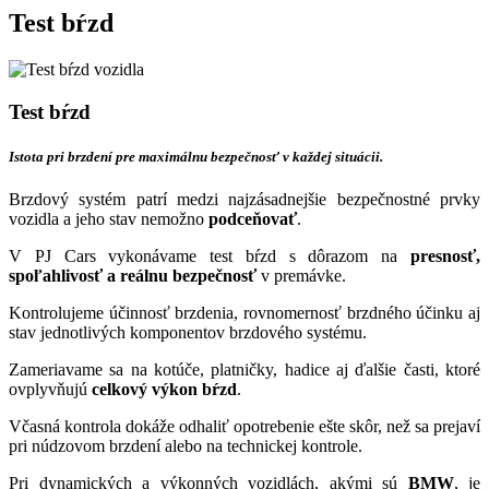
Test bŕzd
Test bŕzd
Istota pri brzdení pre maximálnu
bezpečnosť v každej situácii.
Brzdový systém patrí medzi najzásadnejšie bezpečnostné prvky
vozidla a jeho stav nemožno
podceňovať
.
V PJ Cars vykonávame test bŕzd s dôrazom na
presnosť,
spoľahlivosť a reálnu bezpečnosť
v premávke.
Kontrolujeme účinnosť brzdenia, rovnomernosť brzdného účinku aj
stav jednotlivých komponentov brzdového systému.
Zameriavame sa na kotúče, platničky, hadice aj ďalšie časti, ktoré
ovplyvňujú
celkový výkon bŕzd
.
Včasná kontrola dokáže odhaliť opotrebenie ešte skôr, než sa prejaví
pri núdzovom brzdení alebo na technickej kontrole.
Pri dynamických a výkonných vozidlách, akými sú
BMW
, je