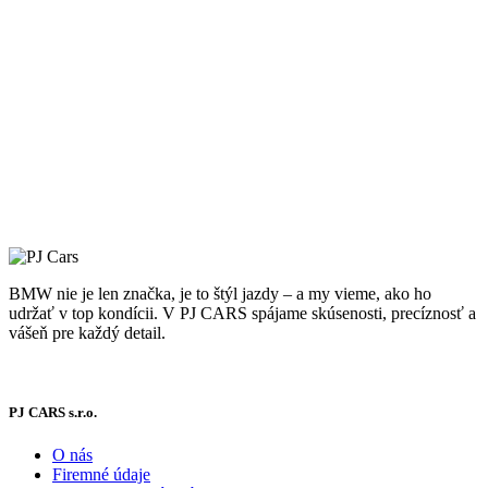
BMW nie je len značka, je to štýl jazdy – a my vieme, ako ho
udržať v top kondícii. V PJ CARS spájame skúsenosti, precíznosť a
vášeň pre každý detail.
Viac o nás
PJ CARS s.r.o.
O nás
Firemné údaje