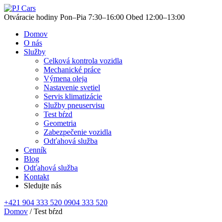
Otváracie hodiny
Pon–Pia 7:30–16:00
Obed 12:00–13:00
Domov
O nás
Služby
Celková kontrola vozidla
Mechanické práce
Výmena oleja
Nastavenie svetiel
Servis klimatizácie
Služby pneuservisu
Test bŕzd
Geometria
Zabezpečenie vozidla
Odťahová služba
Cenník
Blog
Odťahová služba
Kontakt
Sledujte nás
+421 904 333 520
0904 333 520
Domov
/
Test bŕzd